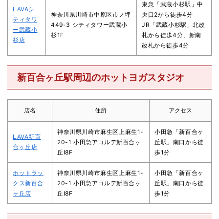
東急「武蔵小杉駅」中
LAVAシ
神奈川県川崎市中原区市ノ坪
央口2から徒歩4分
ティタワ
449-3 シティタワー武蔵小
JR「武蔵小杉駅」北改
ー武蔵小
杉1F
札から徒歩4分、新南
杉店
改札から徒歩4分
新百合ヶ丘駅周辺のホットヨガスタジオ
店名
住所
アクセス
神奈川県川崎市麻生区上麻生1-
小田急「新百合ヶ
LAVA新百
20-1 小田急アコルデ新百合ヶ
丘駅」南口から徒
合ヶ丘店
丘Ⅰ8F
歩1分
ホットラッ
神奈川県川崎市麻生区上麻生1-
小田急「新百合ヶ
クス新百合
20-1 小田急アコルデ新百合ヶ
丘駅」南口から徒
ヶ丘店
丘Ⅰ8F
歩1分