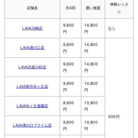
体験レッス
店舗名
月4回
通い放題
ン
9,800
14,800
LAVA川崎店
なし
円
円
9,800
14,800
LAVA溝の口店
円
円
9,800
14,800
LAVA武蔵小杉店
円
円
9,800
14,800
LAVA新百合ヶ丘店
円
円
8,800
13,800
LAVA向ヶ丘遊園店
円
円
500円
9,800
14,800
LAVA溝の口プライム店
円
円