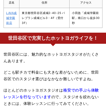
店名
住所
アクセス
LAVA成
東京都世田谷区成城2-40-25 パ
小田急「成城学園前
城学園
レブラン成城ビル3・4F（受付
駅」南口から徒歩30
前店
3F）
秒
世田谷区で充実したホットヨガライフを！
世田谷区には、魅力的なホットヨガスタジオがたくさ
んあります。
どこも駅チカで料金にも大きな差がないために、世田
谷区でのスタジオ選びはなかなか難しいですよね。
ほとんどのホットヨガスタジオは
格安での手ぶら体験
レッスンを行なっています
ので、スタジオを絞れない
ときには、体験レッスンに行ってみてください。