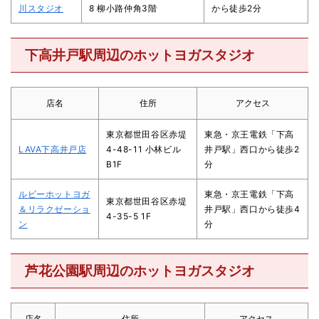
川スタジオ
8 柳小路仲角3階
から徒歩2分
下高井戸駅周辺のホットヨガスタジオ
店名
住所
アクセス
東京都世田谷区赤堤
東急・京王電鉄「下高
LAVA下高井戸店
4-48-11 小林ビル
井戸駅」西口から徒歩2
B1F
分
ルビーホットヨガ
東急・京王電鉄「下高
東京都世田谷区赤堤
＆リラクゼーショ
井戸駅」西口から徒歩4
4-35-5 1F
ン
分
芦花公園駅周辺のホットヨガスタジオ
店名
住所
アクセス